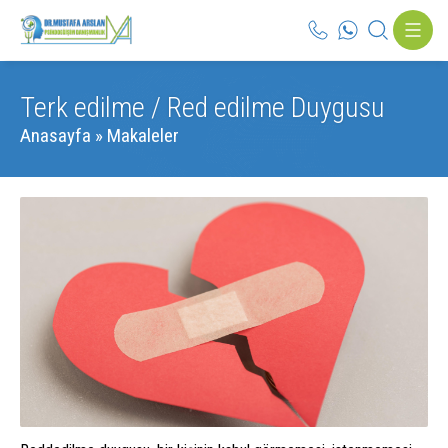
Terk edilme / Red edilme Duygusu
Anasayfa
»
Makaleler