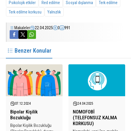
Psikolojik etkiler
Red edilme
Sosyal dışlanma
Terk edilme
Terk edilme korkusu
Yalnızlık
Makaleler
22.04.2025
0
991
Benzer Konular
07.12.2024
24.04.2025
Bipolar Kişilik
NOMOFOBİ
Bozukluğu
(TELEFONSUZ KALMA
KORKUSU)
Bipolar Kişilik Bozukluğu