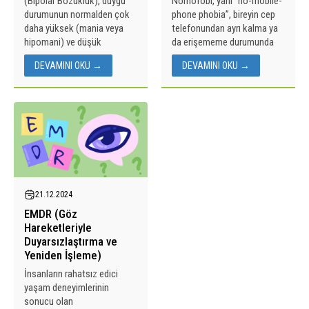
(Bipolar Bozukluk), duygu
Nomofobi, yani “no-mobile-
durumunun normalden çok
phone phobia”, bireyin cep
daha yüksek (mania veya
telefonundan ayrı kalma ya
hipomani) ve düşük
da erişememe durumunda
(depresyon) seviyelere
yoğun kaygı, huzursuzluk
DEVAMINI OKU →
DEVAMINI OKU →
yükseldiği, tekrarlayan ruh
veya panik yaşamasıyla
hali değişiklikleri ile
tanımlanan modern bir kaygı
karakterize edilen bir
bozukluğudur. Özellikle akıllı
psikiyatrik hastalıktır.
telefonların hayatımızın
Bipolar bozukluk, bireylerin
ayrılmaz bir parçası haline
normal yaşam
gelmesiyle birlikte
fonksiyonlarını...
yaygınlaşmıştır....
21.12.2024
EMDR (Göz
Hareketleriyle
Duyarsızlaştırma ve
Yeniden İşleme)
İnsanların rahatsız edici
yaşam deneyimlerinin
sonucu olan